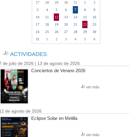
27
28
29
30
31
1
2
7
3
4
5
6
8
9
10
11
12
13
14
15
16
17
18
19
20
21
22
23
24
25
26
27
28
29
30
31
1
2
3
4
5
6
ACTIVIDADES
7 de julio de 2026 | 13 de agosto de 2026
Conciertos de Verano 2026
ver más
12 de agosto de 2026
Eclipse Solar en Melilla
ver más