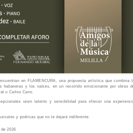
 encuentran en FLAMENCURA, una propuesta artística que combina l
as habaneras y los valses, en un recorrido emocionante por obras d
rat o Carlos Cano.
cepcionales unen talento y sensibilidad para ofrecer una experienci
sicales y poéticas que no te dejará indiferente.
o de 2026