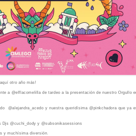
 aquí otro año más!
nte a @elflacomelilla de tardeo a la presentación de nuestro Orgullo e
cedo @alejandra_acedo y nuestra queridísima @pinkchadora que ya e
ros Djs @cuchi_dody y @subsonikasessions
os y muchísima diversión.