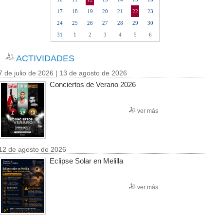
17
18
19
20
21
22
23
24
25
26
27
28
29
30
31
1
2
3
4
5
6
ACTIVIDADES
7 de julio de 2026 | 13 de agosto de 2026
Conciertos de Verano 2026
ver más
12 de agosto de 2026
Eclipse Solar en Melilla
ver más