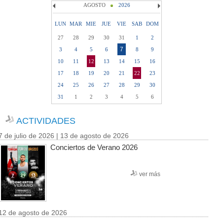
AGOSTO
2026
LUN
MAR
MIE
JUE
VIE
SAB
DOM
27
28
29
30
31
1
2
7
3
4
5
6
8
9
10
11
12
13
14
15
16
17
18
19
20
21
22
23
24
25
26
27
28
29
30
31
1
2
3
4
5
6
ACTIVIDADES
7 de julio de 2026 | 13 de agosto de 2026
Conciertos de Verano 2026
ver más
12 de agosto de 2026