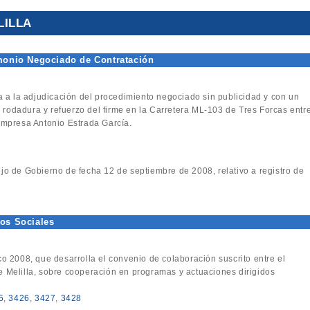
LILLA
imonio Negociado de Contratación
va a la adjudicación del procedimiento negociado sin publicidad y con un
e rodadura y refuerzo del firme en la Carretera ML-103 de Tres Forcas entr
a empresa Antonio Estrada García.
jo de Gobierno de fecha 12 de septiembre de 2008, relativo a registro de
vos Sociales
co 2008, que desarrolla el convenio de colaboración suscrito entre el
 de Melilla, sobre cooperación en programas y actuaciones dirigidos
5
,
3426
,
3427
,
3428