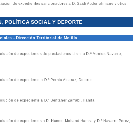
niciación de expedientes sancionadores a D. Saidi Abderrahmane y otros.
, POLÍTICA SOCIAL Y DEPORTE
iales - Dirección Territorial de Melilla
esolución de expedientes de prestaciones Lismi a D.ª Montes Navarro,
solución de expediente a D.ª Pernía Alcaraz, Dolores.
solución de expediente a D.ª Bentaher Zarrabi, Hanifa.
resolución de expedientes a D. Hamed Mohand Hamsa y D.ª Navarro Pérez,