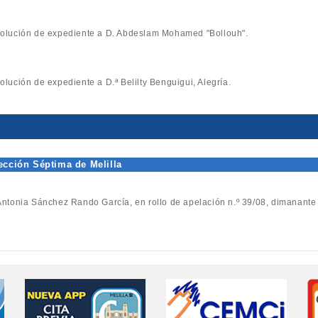
esolución de expediente a D. Abdeslam Mohamed "Bollouh".
solución de expediente a D.ª Belilty Benguigui, Alegría.
ección Séptima de Melilla
ª Antonia Sánchez Rando García, en rollo de apelación n.º 39/08, dimanante