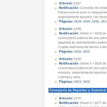
Articulo:
2267
Notificación
: Convenio de colab
Extraescolares para la integraci
especialmente aquellos con neces
Páginas:
3428
,
3429
,
3430
,
343
Articulo:
2268
Notificación
: Orden n.º 1928 de 
convocatoria pública de una subv
igualdad de oportunidades potenci
Ciudad Autónoma de Melilla a Movi
Páginas:
3430
,
3431
Articulo:
2269
Notificación
: Orden n.º 1928 de 
convocatoria pública de una subv
menores, especialmente aquellos 
Libertad y otros.
Páginas:
3431
,
3432
Consejería de Deportes y Juventud
Articulo:
2270
Notificación
: Orden n.º 1077 de