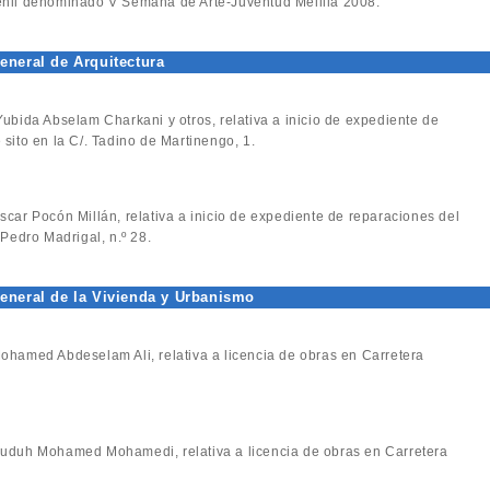
enil denominado V Semana de Arte-Juventud Melilla 2008.
eneral de Arquitectura
 Yubida Abselam Charkani y otros, relativa a inicio de expediente de
sito en la C/. Tadino de Martinengo, 1.
Oscar Pocón Millán, relativa a inicio de expediente de reparaciones del
 Pedro Madrigal, n.º 28.
eneral de la Vivienda y Urbanismo
 Mohamed Abdeselam Ali, relativa a licencia de obras en Carretera
 Duduh Mohamed Mohamedi, relativa a licencia de obras en Carretera