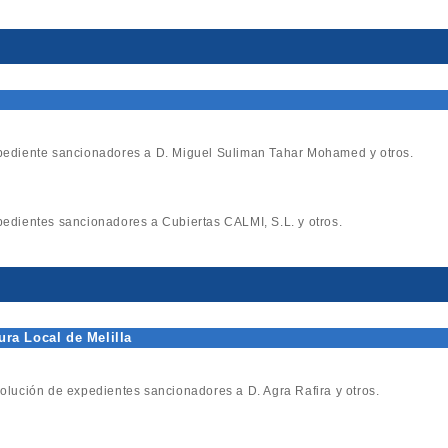
xpediente sancionadores a D. Miguel Suliman Tahar Mohamed y otros.
xpedientes sancionadores a Cubiertas CALMI, S.L. y otros.
ura Local de Melilla
esolución de expedientes sancionadores a D. Agra Rafira y otros.