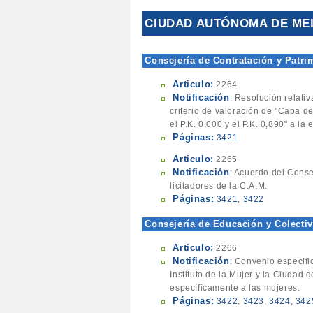
CIUDAD AUTÓNOMA DE ME
Consejería de Contratación y Patr
Articulo:
2264
Notificación
: Resolución relati
criterio de valoración de "Capa d
el P.K. 0,000 y el P.K. 0,890" a l
Páginas:
3421
Articulo:
2265
Notificación
: Acuerdo del Conse
licitadores de la C.A.M.
Páginas:
3421
,
3422
Consejería de Educación y Colecti
Articulo:
2266
Notificación
: Convenio especifi
Instituto de la Mujer y la Ciudad
específicamente a las mujeres.
Páginas:
3422
,
3423
,
3424
,
342