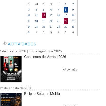
27
28
29
30
31
1
2
8
3
4
5
6
7
9
10
11
12
13
14
15
16
17
18
19
20
21
22
23
24
25
26
27
28
29
30
31
1
2
3
4
5
6
ACTIVIDADES
7 de julio de 2026 | 13 de agosto de 2026
Conciertos de Verano 2026
ver más
12 de agosto de 2026
Eclipse Solar en Melilla