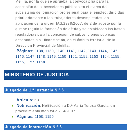
Melilla, por la que se aprueba la convocatoria para la
concesión de subvenciones públicas en el marco del
subsistema de formación profesional para el empleo, dirigidas
prioritariamente a los trabajadores desempleados, en
aplicación de la orden TAS/2388/2007, de 2 de agosto por la
que se regula la formación de oferta y se establecen las bases
reguladoras para la concesión de subvenciones públicas
destinadas a su financiación, en el ámbito territorial de la
Dirección Provincial de Melilla.
Páginas:
1138
,
1139
,
1140
,
1141
,
1142
,
1143
,
1144
,
1145
,
1146
,
1147
,
1148
,
1149
,
1150
,
1151
,
1152
,
1153
,
1154
,
1155
,
1156
,
1157
,
1158
MINISTERIO DE JUSTICIA
Juzgado de 1.ª Instancia N.º 3
Articulo:
631
Notificación
: Notificación a D.ª María Teresa García, en
procedimiento monitorio 214/2007.
Páginas:
1158
,
1159
Juzgado de Instrucción N.º 3