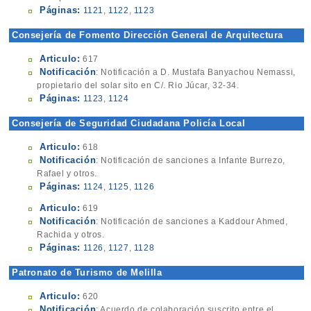
Páginas:
1121
,
1122
,
1123
Consejería de Fomento Dirección General de Arquitectura
Articulo:
617
Notificación
: Notificación a D. Mustafa Banyachou Nemassi,
propietario del solar sito en C/. Rio Júcar, 32-34.
Páginas:
1123
,
1124
Consejería de Seguridad Ciudadana Policía Local
Articulo:
618
Notificación
: Notificación de sanciones a Infante Burrezo,
Rafael y otros.
Páginas:
1124
,
1125
,
1126
Articulo:
619
Notificación
: Notificación de sanciones a Kaddour Ahmed,
Rachida y otros.
Páginas:
1126
,
1127
,
1128
Patronato de Turismo de Melilla
Articulo:
620
Notificación
: Acuerdo de colaboración suscrito entre el