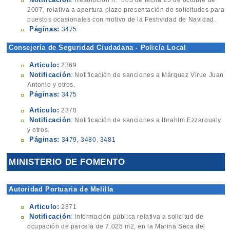
: Resolución n.º 683 de fecha 23 de octubre de
2007, relativa a apertura plazo presentación de solicitudes para
puestos ocasionales con motivo de la Festividad de Navidad.
Páginas:
3475
Consejería de Seguridad Ciudadana - Policía Local
Articulo:
2369
Notificación
: Notificación de sanciones a Márquez Virue Juan
Antonio y otros.
Páginas:
3475
Articulo:
2370
Notificación
: Notificación de sanciones a Ibrahim Ezzaroualy
y otros.
Páginas:
3479
,
3480
,
3481
MINISTERIO DE FOMENTO
Autoridad Portuaria de Melilla
Articulo:
2371
Notificación
: Información pública relativa a solicitud de
ocupación de parcela de 7.025 m2, en la Marina Seca del