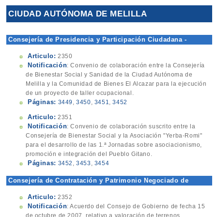
CIUDAD AUTÓNOMA DE MELILLA
Consejería de Presidencia y Participación Ciudadana -
Dirección General
Articulo:
2350
Notificación
: Convenio de colaboración entre la Consejería
de Bienestar Social y Sanidad de la Ciudad Autónoma de
Melilla y la Comunidad de Bienes El Alcazar para la ejecución
de un proyecto de taller ocupacional.
Páginas:
3449
,
3450
,
3451
,
3452
Articulo:
2351
Notificación
: Convenio de colaboración suscrito entre la
Consejería de Bienestar Social y la Asociación "Yerba-Romi"
para el desarrollo de las 1.ª Jornadas sobre asociacionismo,
promoción e integración del Pueblo Gitano.
Páginas:
3452
,
3453
,
3454
Consejería de Contratación y Patrimonio Negociado de
Patrimonio
Articulo:
2352
Notificación
: Acuerdo del Consejo de Gobierno de fecha 15
de octubre de 2007, relativo a valoración de terrenos