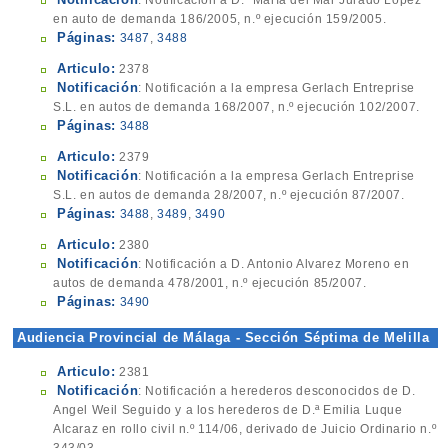
: Notificación a D.ª María del Mar Jurado López
en auto de demanda 186/2005, n.º ejecución 159/2005.
Páginas:
3487
,
3488
Articulo:
2378
Notificación
: Notificación a la empresa Gerlach Entreprise
S.L. en autos de demanda 168/2007, n.º ejecución 102/2007.
Páginas:
3488
Articulo:
2379
Notificación
: Notificación a la empresa Gerlach Entreprise
S.L. en autos de demanda 28/2007, n.º ejecución 87/2007.
Páginas:
3488
,
3489
,
3490
Articulo:
2380
Notificación
: Notificación a D. Antonio Alvarez Moreno en
autos de demanda 478/2001, n.º ejecución 85/2007.
Páginas:
3490
Audiencia Provincial de Málaga - Sección Séptima de Melilla
Articulo:
2381
Notificación
: Notificación a herederos desconocidos de D.
Angel Weil Seguido y a los herederos de D.ª Emilia Luque
Alcaraz en rollo civil n.º 114/06, derivado de Juicio Ordinario n.º