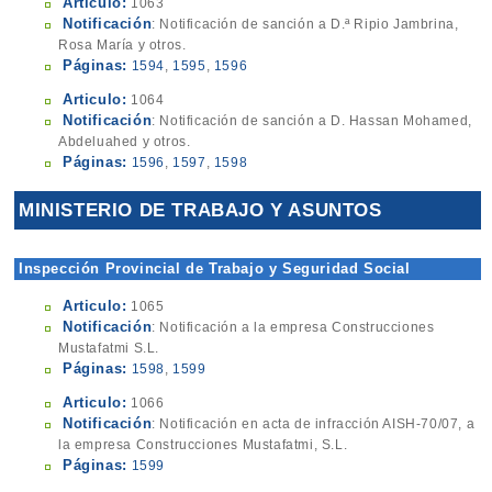
Articulo:
1063
Notificación
: Notificación de sanción a D.ª Ripio Jambrina,
Rosa María y otros.
Páginas:
1594
,
1595
,
1596
Articulo:
1064
Notificación
: Notificación de sanción a D. Hassan Mohamed,
Abdeluahed y otros.
Páginas:
1596
,
1597
,
1598
MINISTERIO DE TRABAJO Y ASUNTOS
SOCIALES
Inspección Provincial de Trabajo y Seguridad Social
Articulo:
1065
Notificación
: Notificación a la empresa Construcciones
Mustafatmi S.L.
Páginas:
1598
,
1599
Articulo:
1066
Notificación
: Notificación en acta de infracción AISH-70/07, a
la empresa Construcciones Mustafatmi, S.L.
Páginas:
1599