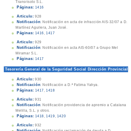
Transrisoto S.L.
Páginas:
1416
Articulo:
928
Notificación
: Notificación en acta de infracción AIS-32/07 a D.
Martínez Aguilera, Juan José.
Páginas:
1416
,
1417
Articulo:
929
Notificación
: Notificación en acta AIS-60/07 a Grupo Mel
Miramar S.L.
Páginas:
1417
Tesorería General de la Seguridad Social Dirección Provincial
Articulo:
930
Notificación
: Notificación a D.ª Fatima Yahya.
Páginas:
1417
,
1418
Articulo:
931
Notificación
: Notificación providencia de apremio a Catalana
Melilla, S.L. y otros.
Páginas:
1418
,
1419
,
1420
Articulo:
932
Notificación
: Notificación reclamación de deuda a D.