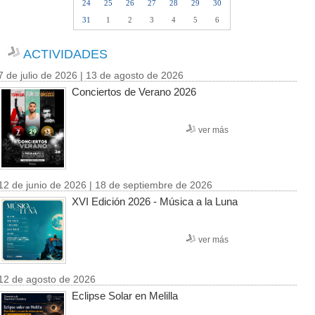
24
25
26
27
28
29
30
31
1
2
3
4
5
6
ACTIVIDADES
7 de julio de 2026 | 13 de agosto de 2026
Conciertos de Verano 2026
ver más
12 de junio de 2026 | 18 de septiembre de 2026
XVI Edición 2026 - Música a la Luna
ver más
12 de agosto de 2026
Eclipse Solar en Melilla