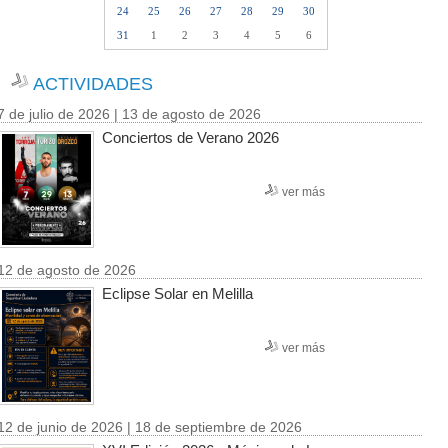
24
25
26
27
28
29
30
31
1
2
3
4
5
6
ACTIVIDADES
7 de julio de 2026 | 13 de agosto de 2026
Conciertos de Verano 2026
ver más
12 de agosto de 2026
Eclipse Solar en Melilla
ver más
12 de junio de 2026 | 18 de septiembre de 2026