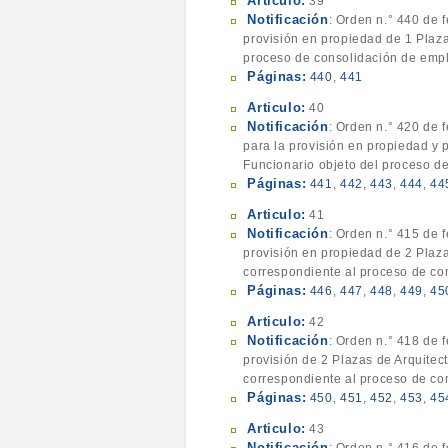
Articulo:
39
Notificación
: Orden n.° 440 de 
provisión en propiedad de 1 Plaza
proceso de consolidación de empl
Páginas:
440
,
441
Articulo:
40
Notificación
: Orden n.° 420 de 
para la provisión en propiedad y 
Funcionario objeto del proceso d
Páginas:
441
,
442
,
443
,
444
,
44
Articulo:
41
Notificación
: Orden n.° 415 de 
provisión en propiedad de 2 Plaz
correspondiente al proceso de con
Páginas:
446
,
447
,
448
,
449
,
45
Articulo:
42
Notificación
: Orden n.° 418 de 
provisión de 2 Plazas de Arquitec
correspondiente al proceso de con
Páginas:
450
,
451
,
452
,
453
,
45
Articulo:
43
Notificación