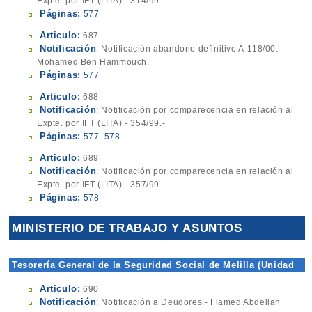
Expte. por IFT (LITA) - 314/99.-
Páginas:
577
Articulo:
687
Notificación
: Notificación abandono definitivo A-118/00.-
Mohamed Ben Hammouch.
Páginas:
577
Articulo:
688
Notificación
: Notificación por comparecencia en relación al
Expte. por IFT (LITA) - 354/99.-
Páginas:
577
,
578
Articulo:
689
Notificación
: Notificación por comparecencia en relación al
Expte. por IFT (LITA) - 357/99.-
Páginas:
578
MINISTERIO DE TRABAJO Y ASUNTOS
SOCIALES
Tesorería General de la Seguridad Social de Melilla (Unidad
de Recaudación Ejecutiva)
Articulo:
690
Notificación
: Notificación a Deudores.- Flamed Abdellah