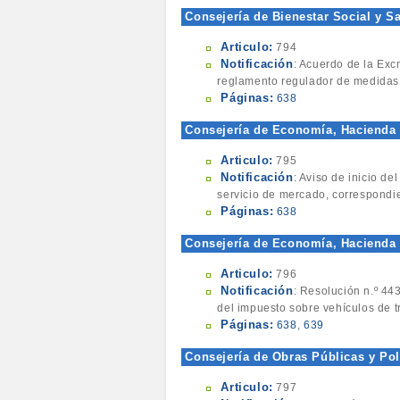
Consejería de Bienestar Social y Sa
Articulo:
794
Notificación
: Acuerdo de la Exc
reglamento regulador de medidas p
Páginas:
638
Consejería de Economía, Hacienda 
Articulo:
795
Notificación
: Aviso de inicio de
servicio de mercado, correspondie
Páginas:
638
Consejería de Economía, Hacienda y
Articulo:
796
Notificación
: Resolución n.º 44
del impuesto sobre vehículos de t
Páginas:
638
,
639
Consejería de Obras Públicas y Polí
Articulo:
797