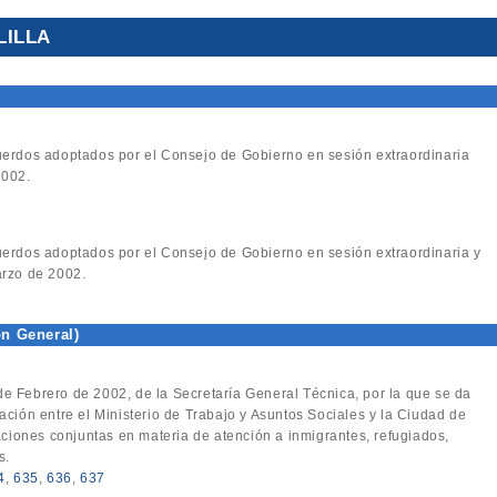
LILLA
cuerdos adoptados por el Consejo de Gobierno en sesión extraordinaria
2002.
cuerdos adoptados por el Consejo de Gobierno en sesión extraordinaria y
arzo de 2002.
ón General)
de Febrero de 2002, de la Secretaría General Técnica, por la que se da
ación entre el Ministerio de Trabajo y Asuntos Sociales y la Ciudad de
uaciones conjuntas en materia de atención a inmigrantes, refugiados,
s.
4
,
635
,
636
,
637