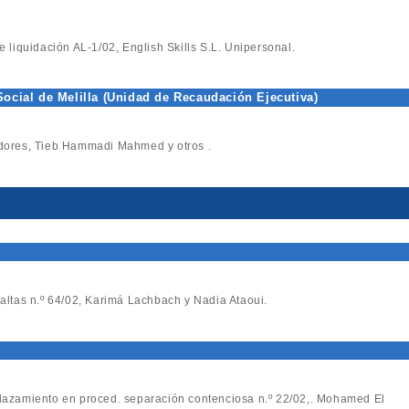
de liquidación AL-1/02, English Skills S.L. Unipersonal.
Social de Melilla (Unidad de Recaudación Ejecutiva)
udores, Tieb Hammadi Mahmed y otros .
 Faltas n.º 64/02, Karimá Lachbach y Nadia Ataoui.
plazamiento en proced. separación contenciosa n.º 22/02,. Mohamed El