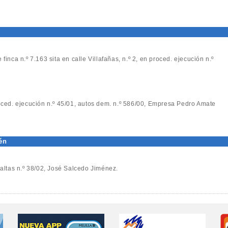
 finca n.º 7.163 sita en calle Villafañas, n.º 2, en proced. ejecución n.º
roced. ejecución n.º 45/01, autos dem. n.º 586/00, Empresa Pedro Amate
én
Faltas n.º 38/02, José Salcedo Jiménez.