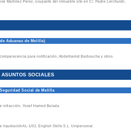
 José Martínez Pérez, ocupante del inmueble sito en C/. Padre Lerchundi,
 de Aduanas de Melilla)
comparecencia para notificación, Abdelhamid Barboucha y otros.
Y ASUNTOS SOCIALES
 Seguridad Social de Melilla
 de infracción, Yusef Hamed Bulada.
de liquidaciónAL-1/02, English Skills S.L. Unipersonal.