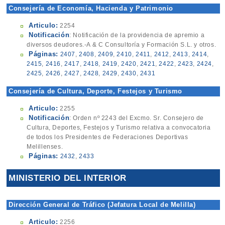
Consejería de Economía, Hacienda y Patrimonio
(Recaudación Ejecutiva)
Articulo:
2254
Notificación
: Notificación de la providencia de apremio a
diversos deudores.-A & C Consultoría y Formación S.L. y otros.
Páginas:
2407
,
2408
,
2409
,
2410
,
2411
,
2412
,
2413
,
2414
,
2415
,
2416
,
2417
,
2418
,
2419
,
2420
,
2421
,
2422
,
2423
,
2424
,
2425
,
2426
,
2427
,
2428
,
2429
,
2430
,
2431
Consejería de Cultura, Deporte, Festejos y Turismo
(Secretaría Técnica)
Articulo:
2255
Notificación
: Orden nº 2243 del Excmo. Sr. Consejero de
Cultura, Deportes, Festejos y Turismo relativa a convocatoria
de todos los Presidentes de Federaciones Deportivas
Melillenses.
Páginas:
2432
,
2433
MINISTERIO DEL INTERIOR
Dirección General de Tráfico (Jefatura Local de Melilla)
Articulo:
2256