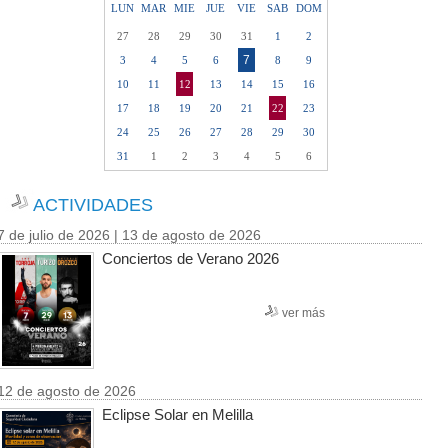
LUN
MAR
MIE
JUE
VIE
SAB
DOM
27
28
29
30
31
1
2
7
3
4
5
6
8
9
10
11
12
13
14
15
16
17
18
19
20
21
22
23
24
25
26
27
28
29
30
31
1
2
3
4
5
6
ACTIVIDADES
7 de julio de 2026 | 13 de agosto de 2026
Conciertos de Verano 2026
ver más
12 de agosto de 2026
Eclipse Solar en Melilla