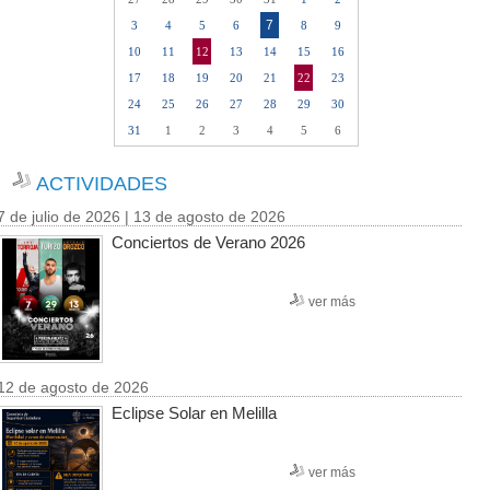
7
3
4
5
6
8
9
10
11
12
13
14
15
16
17
18
19
20
21
22
23
24
25
26
27
28
29
30
31
1
2
3
4
5
6
ACTIVIDADES
7 de julio de 2026 | 13 de agosto de 2026
Conciertos de Verano 2026
ver más
12 de agosto de 2026
Eclipse Solar en Melilla
ver más