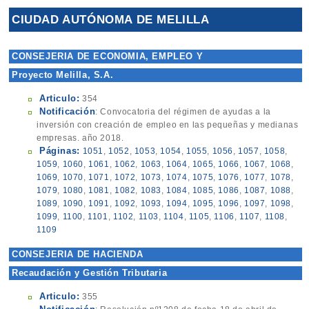
CIUDAD AUTÓNOMA DE MELILLA
CONSEJERIA DE ECONOMIA, EMPLEO Y
ADMINISTRACIONES PÚBLICAS
Proyecto Melilla, S.A.
Articulo:
354
Notificación
: Convocatoria del régimen de ayudas a la
inversión con creación de empleo en las pequeñas y medianas
empresas. año 2018.
Páginas:
1051
,
1052
,
1053
,
1054
,
1055
,
1056
,
1057
,
1058
,
1059
,
1060
,
1061
,
1062
,
1063
,
1064
,
1065
,
1066
,
1067
,
1068
,
1069
,
1070
,
1071
,
1072
,
1073
,
1074
,
1075
,
1076
,
1077
,
1078
,
1079
,
1080
,
1081
,
1082
,
1083
,
1084
,
1085
,
1086
,
1087
,
1088
,
1089
,
1090
,
1091
,
1092
,
1093
,
1094
,
1095
,
1096
,
1097
,
1098
,
1099
,
1100
,
1101
,
1102
,
1103
,
1104
,
1105
,
1106
,
1107
,
1108
,
1109
CONSEJERIA DE HACIENDA
Recaudación y Gestión Tributaria
Articulo:
355