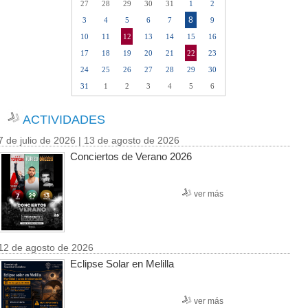
27
28
29
30
31
1
2
8
3
4
5
6
7
9
10
11
12
13
14
15
16
17
18
19
20
21
22
23
24
25
26
27
28
29
30
31
1
2
3
4
5
6
ACTIVIDADES
7 de julio de 2026 | 13 de agosto de 2026
Conciertos de Verano 2026
ver más
12 de agosto de 2026
Eclipse Solar en Melilla
ver más