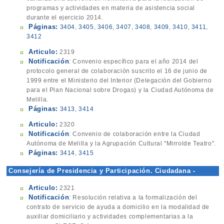
programas y actividades en materia de asistencia social
durante el ejercicio 2014.
Páginas:
3404
,
3405
,
3406
,
3407
,
3408
,
3409
,
3410
,
3411
,
3412
Articulo:
2319
Notificación
: Convenio específico para el año 2014 del
protocolo general de colaboración suscrito el 16 de junio de
1999 entre el Ministerio del Interior (Delegación del Gobierno
para el Plan Nacional sobre Drogas) y la Ciudad Autónoma de
Melilla.
Páginas:
3413
,
3414
Articulo:
2320
Notificación
: Convenio de colaboración entre la Ciudad
Autónoma de Melilla y la Agrupación Cultural "Mirrolde Teatro".
Páginas:
3414
,
3415
Consejería de Presidencia y Participación. Ciudadana -
Contratación
Articulo:
2321
Notificación
: Resolución relativa a la formalización del
contrato de servicio de ayuda a domicilio en la modalidad de
auxiliar domiciliario y actividades complementarias a la