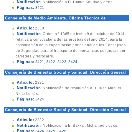
Notificación
: Notificación a D. Hamid Koudad y otros.
Páginas:
3421
Consejería de Medio Ambiente. Oficina Técnica de
Transportes Terrestres
Articulo:
2330
Notificación
: Orden n.º 1365 de fecha 9 de octubre de 2014,
relativa a convocatoria de las pruebas del año 2014, para la
constatación de la capacitación profesional de los Consejeros
de Seguridad para el transporte de mercancías peligrosas por
carretera y ferrocarril.
Páginas:
3421
,
3422
,
3423
,
3424
Consejería de Bienestar Social y Sanidad. Dirección General
de Sanidad y Consumo
Articulo:
2331
Notificación
: Notificación de resolución a D. Juan Manuel
Nieto Lemús.
Páginas:
3424
Consejería de Bienestar Social y Sanidad. Dirección General
de Servicios Sociales
Articulo:
2332
Notificación
: Notificación a El Bakkal, Mohamed y otros.
Páginas:
3424
,
3425
,
3426