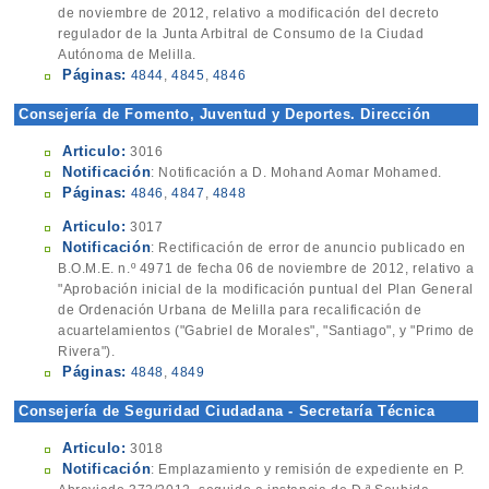
de noviembre de 2012, relativo a modificación del decreto
regulador de la Junta Arbitral de Consumo de la Ciudad
Autónoma de Melilla.
Páginas:
4844
,
4845
,
4846
Consejería de Fomento, Juventud y Deportes. Dirección
General de la Vivienda y Urbanismo
Articulo:
3016
Notificación
: Notificación a D. Mohand Aomar Mohamed.
Páginas:
4846
,
4847
,
4848
Articulo:
3017
Notificación
: Rectificación de error de anuncio publicado en
B.O.M.E. n.º 4971 de fecha 06 de noviembre de 2012, relativo a
"Aprobación inicial de la modificación puntual del Plan General
de Ordenación Urbana de Melilla para recalificación de
acuartelamientos ("Gabriel de Morales", "Santiago", y "Primo de
Rivera").
Páginas:
4848
,
4849
Consejería de Seguridad Ciudadana - Secretaría Técnica
Articulo:
3018
Notificación
: Emplazamiento y remisión de expediente en P.