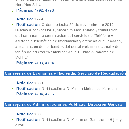
Norafrica S.L.U.
Páginas:
4792
,
4793
Articulo:
2999
Notificación
: Orden de fecha 21 de noviembre de 2012,
relativo a convocatoria, procedimiento abierto y tramitación
ordinaria para la contratación del servicio de "Teléfono y
asistencia telemática de información y atención al ciudadano,
actualización de contenidos del portal web institucional y del
tablón de edictos "Webteblon" de la Ciudad Autónoma de
Melilla".
Páginas:
4793
,
4794
Consejería de Economía y Hacienda. Servicio de Recaudación
y Gestión Tributaria
Articulo:
3000
Notificación
: Notificación a D. Mimun Mohamed Karroum.
Páginas:
4794
,
4795
Consejería de Administraciones Públicas. Dirección General
de Administración Pública
Articulo:
3001
Notificación
: Notificación a D. Mohamed Gannoun e Hijos y
otros.