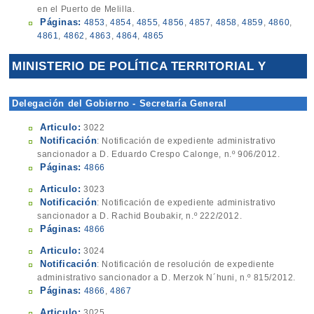
en el Puerto de Melilla.
Páginas:
4853
,
4854
,
4855
,
4856
,
4857
,
4858
,
4859
,
4860
,
4861
,
4862
,
4863
,
4864
,
4865
MINISTERIO DE POLÍTICA TERRITORIAL Y
ADMINISTRACIÓN PÚBLICA
Delegación del Gobierno - Secretaría General
Articulo:
3022
Notificación
: Notificación de expediente administrativo
sancionador a D. Eduardo Crespo Calonge, n.º 906/2012.
Páginas:
4866
Articulo:
3023
Notificación
: Notificación de expediente administrativo
sancionador a D. Rachid Boubakir, n.º 222/2012.
Páginas:
4866
Articulo:
3024
Notificación
: Notificación de resolución de expediente
administrativo sancionador a D. Merzok N´huni, n.º 815/2012.
Páginas:
4866
,
4867
Articulo:
3025