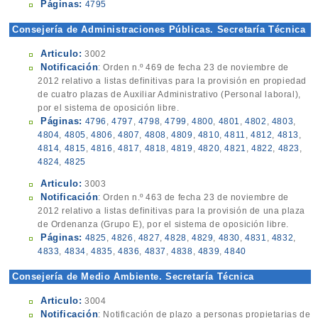
Páginas:
4795
Consejería de Administraciones Públicas. Secretaría Técnica
Articulo:
3002
Notificación
: Orden n.º 469 de fecha 23 de noviembre de
2012 relativo a listas definitivas para la provisión en propiedad
de cuatro plazas de Auxiliar Administrativo (Personal laboral),
por el sistema de oposición libre.
Páginas:
4796
,
4797
,
4798
,
4799
,
4800
,
4801
,
4802
,
4803
,
4804
,
4805
,
4806
,
4807
,
4808
,
4809
,
4810
,
4811
,
4812
,
4813
,
4814
,
4815
,
4816
,
4817
,
4818
,
4819
,
4820
,
4821
,
4822
,
4823
,
4824
,
4825
Articulo:
3003
Notificación
: Orden n.º 463 de fecha 23 de noviembre de
2012 relativo a listas definitivas para la provisión de una plaza
de Ordenanza (Grupo E), por el sistema de oposición libre.
Páginas:
4825
,
4826
,
4827
,
4828
,
4829
,
4830
,
4831
,
4832
,
4833
,
4834
,
4835
,
4836
,
4837
,
4838
,
4839
,
4840
Consejería de Medio Ambiente. Secretaría Técnica
Articulo:
3004
Notificación
: Notificación de plazo a personas propietarias de