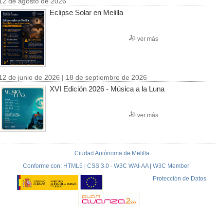
12 de agosto de 2026
Eclipse Solar en Melilla
ver más
12 de junio de 2026 | 18 de septiembre de 2026
XVI Edición 2026 - Música a la Luna
ver más
Ciudad Autónoma de Melilla
Conforme con: HTML5 | CSS 3.0 - W3C WAI-AA | W3C Member
Protección de Datos