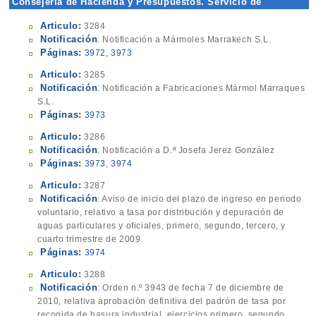
Consejería de Hacienda y Presupuestos. Servicio de
Recaudación y Gestión Tributaria
Articulo:
3284
Notificación
: Notificación a Mármoles Marrakech S.L.
Páginas:
3972
,
3973
Articulo:
3285
Notificación
: Notificación a Fabricaciones Mármol Marraques
S.L.
Páginas:
3973
Articulo:
3286
Notificación
: Notificación a D.ª Josefa Jerez González
Páginas:
3973
,
3974
Articulo:
3287
Notificación
: Aviso de inicio del plazo de ingreso en periodo
voluntario, relativo a tasa por distribución y depuración de
aguas particulares y oficiales, primero, segundo, tercero, y
cuarto trimestre de 2009.
Páginas:
3974
Articulo:
3288
Notificación
: Orden n.º 3943 de fecha 7 de diciembre de
2010, relativa aprobación definitiva del padrón de tasa por
recogida de basura industrial, ejercicios primero, segundo,