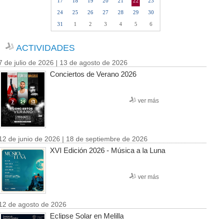
17
18
19
20
21
22
23
24
25
26
27
28
29
30
31
1
2
3
4
5
6
ACTIVIDADES
7 de julio de 2026 | 13 de agosto de 2026
Conciertos de Verano 2026
ver más
12 de junio de 2026 | 18 de septiembre de 2026
XVI Edición 2026 - Música a la Luna
ver más
12 de agosto de 2026
Eclipse Solar en Melilla