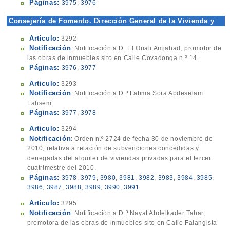
Páginas:
3975
,
3976
Consejería de Fomento. Dirección General de la Vivienda y
Urbanismo
Articulo:
3292
Notificación
: Notificación a D. El Ouali Amjahad, promotor de
las obras de inmuebles sito en Calle Covadonga n.º 14.
Páginas:
3976
,
3977
Articulo:
3293
Notificación
: Notificación a D.ª Fatima Sora Abdeselam
Lahsem.
Páginas:
3977
,
3978
Articulo:
3294
Notificación
: Orden n.º 2724 de fecha 30 de noviembre de
2010, relativa a relación de subvenciones concedidas y
denegadas del alquiler de viviendas privadas para el tercer
cuatrimestre del 2010.
Páginas:
3978
,
3979
,
3980
,
3981
,
3982
,
3983
,
3984
,
3985
,
3986
,
3987
,
3988
,
3989
,
3990
,
3991
Articulo:
3295
Notificación
: Notificación a D.ª Nayat Abdelkader Tahar,
promotora de las obras de inmuebles sito en Calle Falangista