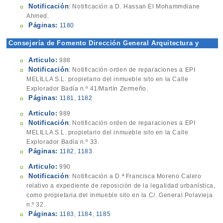
Notificación
: Notificación a D. Hassan El Mohammdiane
Ahmed.
Páginas:
1180
Consejería de Fomento Dirección General Arquitectura y
Urbanismo
Articulo:
988
Notificación
: Notificación orden de reparaciones a EPI
MELILLA S.L. propietario del inmueble sito en la Calle
Explorador Badía n.º 41/Martín Zermeño.
Páginas:
1181
,
1182
Articulo:
989
Notificación
: Notificación orden de reparaciones a EPI
MELILLA S.L. propietario del inmueble sito en la Calle
Explorador Badía n.º 33.
Páginas:
1182
,
1183
Articulo:
990
Notificación
: Notificación a D.ª Francisca Moreno Calero
relativo a expediente de reposición de la legalidad urbanística,
como propietaria del inmueble sito en la C/. General Polavieja
n.º 32.
Páginas:
1183
,
1184
,
1185