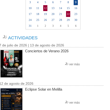
9
3
4
5
6
7
8
10
11
12
13
14
15
16
17
18
19
20
21
22
23
24
25
26
27
28
29
30
31
1
2
3
4
5
6
ACTIVIDADES
7 de julio de 2026 | 13 de agosto de 2026
Conciertos de Verano 2026
ver más
12 de agosto de 2026
Eclipse Solar en Melilla
ver más