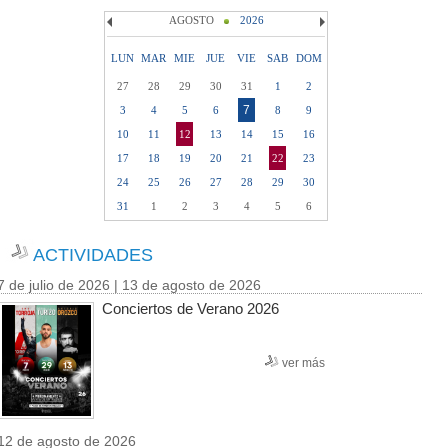
AGOSTO
2026
LUN
MAR
MIE
JUE
VIE
SAB
DOM
27
28
29
30
31
1
2
7
3
4
5
6
8
9
10
11
12
13
14
15
16
17
18
19
20
21
22
23
24
25
26
27
28
29
30
31
1
2
3
4
5
6
ACTIVIDADES
7 de julio de 2026 | 13 de agosto de 2026
Conciertos de Verano 2026
ver más
12 de agosto de 2026