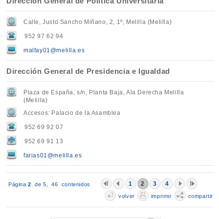
Dirección General de Política Universitaria
Calle, Justo Sancho Miñano, 2, 1º, Melilla (Melilla)
952 97 62 94
malfay01@melilla.es
Dirección General de Presidencia e Igualdad
Plaza de España, s/n, Planta Baja, Ala Derecha Melilla
(Melilla)
Accesos: Palacio de la Asamblea
952 69 92 07
952 69 91 13
farias01@melilla.es
1
2
3
4
Página
2
de 5,
46 contenidos
volver
imprimir
compartir