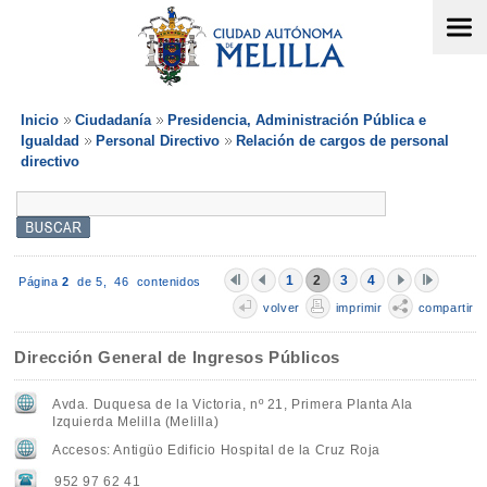
Inicio
Ciudadanía
Presidencia, Administración Pública e
Igualdad
Personal Directivo
Relación de cargos de personal
directivo
1
2
3
4
Página
2
de 5,
46 contenidos
volver
imprimir
compartir
Dirección General de Ingresos Públicos
Avda. Duquesa de la Victoria, nº 21, Primera Planta Ala
Izquierda Melilla (Melilla)
Accesos: Antigüo Edificio Hospital de la Cruz Roja
952 97 62 41