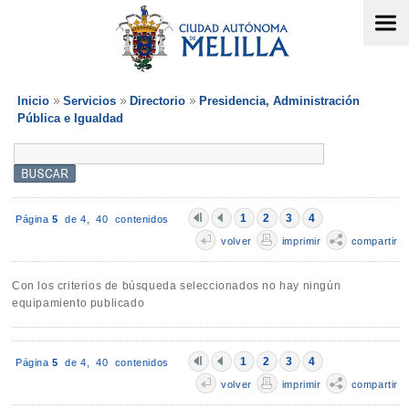
Inicio
Servicios
Directorio
Presidencia, Administración
Pública e Igualdad
1
2
3
4
Página
5
de 4,
40 contenidos
volver
imprimir
compartir
Con los criterios de búsqueda seleccionados no hay ningún
equipamiento publicado
1
2
3
4
Página
5
de 4,
40 contenidos
volver
imprimir
compartir