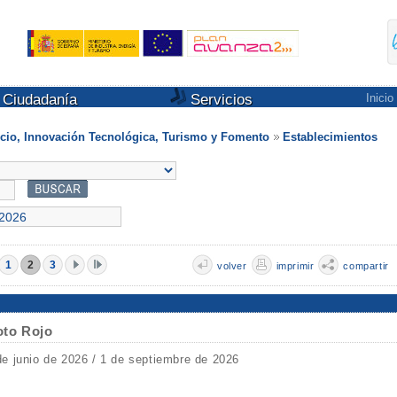
Ciudadanía
Servicios
Inicio
io, Innovación Tecnológica, Turismo y Fomento
Establecimientos
1
2
3
volver
imprimir
compartir
oto Rojo
de junio de 2026 / 1 de septiembre de 2026