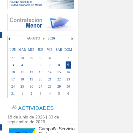
AGOSTO
2026
LUN
MAR
MIE
JUE
VIE
SAB
DOM
27
28
29
30
31
1
2
9
3
4
5
6
7
8
10
11
12
13
14
15
16
17
18
19
20
21
22
23
24
25
26
27
28
29
30
31
1
2
3
4
5
6
ACTIVIDADES
18 de junio de 2026 | 30 de
septiembre de 2026
Campaña Servicio