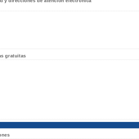
d y direcciones de atención electrónica
as gratuitas
ones