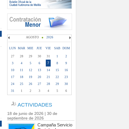
AGOSTO
2026
LUN
MAR
MIE
JUE
VIE
SAB
DOM
27
28
29
30
31
1
2
7
3
4
5
6
8
9
10
11
12
13
14
15
16
17
18
19
20
21
22
23
24
25
26
27
28
29
30
31
1
2
3
4
5
6
ACTIVIDADES
18 de junio de 2026 | 30 de
septiembre de 2026
Campaña Servicio