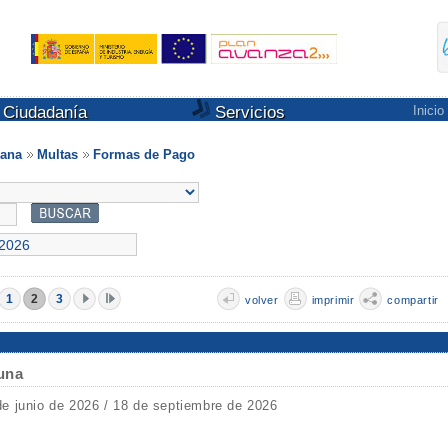
Ciudadanía
Servicios
Inicio
dana
Multas
Formas de Pago
1
2
3
volver
imprimir
compartir
Luna
de junio de 2026 / 18 de septiembre de 2026