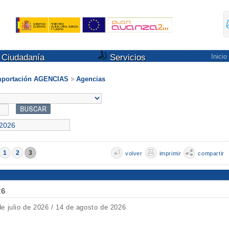
Ciudadanía
Servicios
Inicio
Importación AGENCIAS
Agencias
1
2
3
volver
imprimir
compartir
26
de julio de 2026 / 14 de agosto de 2026