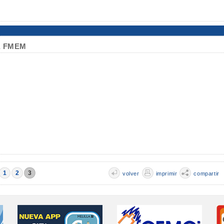
na FMEM
1
2
3
volver
imprimir
compartir