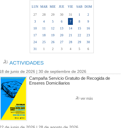
LUN
MAR
MIE
JUE
VIE
SAB
DOM
27
28
29
30
31
1
2
7
3
4
5
6
8
9
10
11
12
13
14
15
16
17
18
19
20
21
22
23
24
25
26
27
28
29
30
31
1
2
3
4
5
6
ACTIVIDADES
18 de junio de 2026 | 30 de septiembre de 2026
Campaña Servicio Gratuito de Recogida de
Enseres Domiciliarios
ver más
22 de junio de 2026 | 28 de agosto de 2026