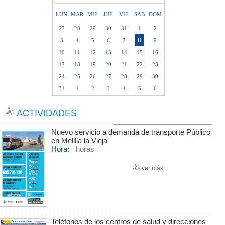
LUN
MAR
MIE
JUE
VIE
SAB
DOM
27
28
29
30
31
1
2
8
3
4
5
6
7
9
10
11
12
13
14
15
16
17
18
19
20
21
22
23
24
25
26
27
28
29
30
31
1
2
3
4
5
6
ACTIVIDADES
Nuevo servicio a demanda de transporte Público
en Melilla la Vieja
Hora:
horas
ver más
Teléfonos de los centros de salud y direcciones