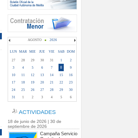
AGOSTO
2026
LUN
MAR
MIE
JUE
VIE
SAB
DOM
27
28
29
30
31
1
2
8
3
4
5
6
7
9
10
11
12
13
14
15
16
17
18
19
20
21
22
23
24
25
26
27
28
29
30
31
1
2
3
4
5
6
ACTIVIDADES
18 de junio de 2026 | 30 de
septiembre de 2026
Campaña Servicio