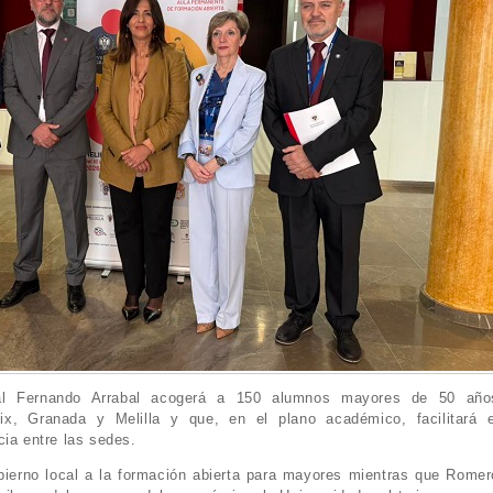
saal Fernando Arrabal acogerá a 150 alumnos mayores de 50 año
ix, Granada y Melilla y que, en el plano académico, facilitará e
cia entre las sedes.
bierno local a la formación abierta para mayores mientras que Romer