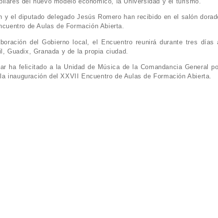
ilares del nuevo modelo económico, la Universidad y el turismo.
n y el diputado delegado Jesús Romero han recibido en el salón dorad
Encuentro de Aulas de Formación Abierta.
oración del Gobierno local, el Encuentro reunirá durante tres días 
il, Guadix, Granada y de la propia ciudad.
ar ha felicitado a la Unidad de Música de la Comandancia General po
n la inauguración del XXVII Encuentro de Aulas de Formación Abierta.