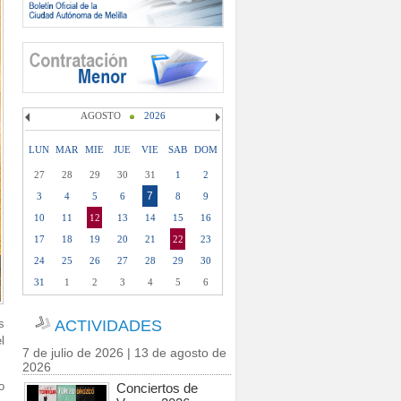
AGOSTO
2026
LUN
MAR
MIE
JUE
VIE
SAB
DOM
27
28
29
30
31
1
2
7
3
4
5
6
8
9
10
11
12
13
14
15
16
17
18
19
20
21
22
23
24
25
26
27
28
29
30
31
1
2
3
4
5
6
s
ACTIVIDADES
l
7 de julio de 2026 | 13 de agosto de
2026
o
Conciertos de