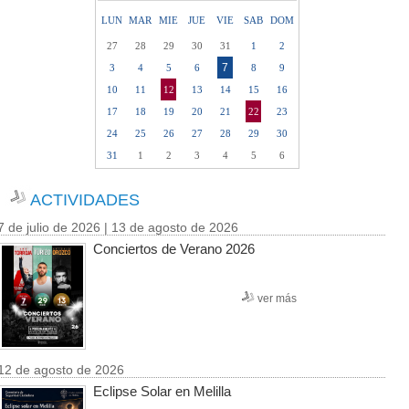
LUN
MAR
MIE
JUE
VIE
SAB
DOM
27
28
29
30
31
1
2
7
3
4
5
6
8
9
10
11
12
13
14
15
16
17
18
19
20
21
22
23
24
25
26
27
28
29
30
31
1
2
3
4
5
6
ACTIVIDADES
7 de julio de 2026 | 13 de agosto de 2026
Conciertos de Verano 2026
ver más
12 de agosto de 2026
Eclipse Solar en Melilla