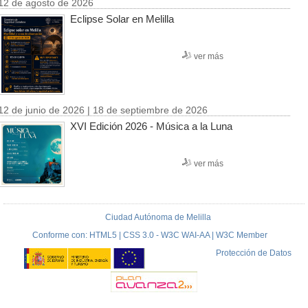
12 de agosto de 2026
Eclipse Solar en Melilla
ver más
12 de junio de 2026 | 18 de septiembre de 2026
XVI Edición 2026 - Música a la Luna
ver más
Ciudad Autónoma de Melilla
Conforme con: HTML5 | CSS 3.0 - W3C WAI-AA | W3C Member
Protección de Datos