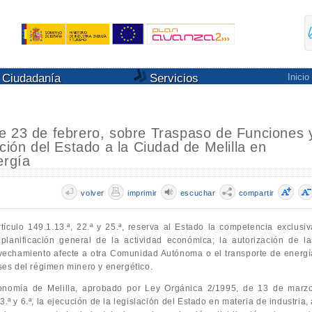
Ciudadanía
Servicios
Inicio
e 23 de febrero, sobre Traspaso de Funciones 
ción del Estado a la Ciudad de Melilla en
ergía
volver
imprimir
escuchar
compartir
tículo 149.1.13.ª, 22.ª y 25.ª, reserva al Estado la competencia exclusiv
planificación general de la actividad económica; la autorización de la
ovechamiento afecte a otra Comunidad Autónoma o el transporte de energí
ases del régimen minero y energético.
utonomía de Melilla, aprobado por Ley Orgánica 2/1995, de 13 de marzo
3.ª y 6.ª, la ejecución de la legislación del Estado en materia de industria,