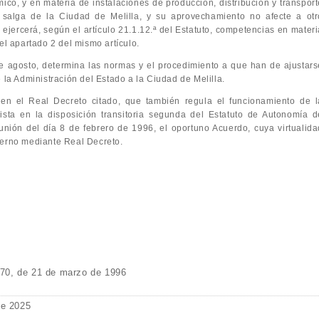
ico, y en materia de instalaciones de producción, distribución y transport
 salga de la Ciudad de Melilla, y su aprovechamiento no afecte a otr
a ejercerá, según el artículo 21.1.12.ª del Estatuto, competencias en mater
el apartado 2 del mismo artículo.
e agosto, determina las normas y el procedimiento a que han de ajustars
 la Administración del Estado a la Ciudad de Melilla.
en el Real Decreto citado, que también regula el funcionamiento de l
ista en la disposición transitoria segunda del Estatuto de Autonomía d
unión del día 8 de febrero de 1996, el oportuno Acuerdo, cuya virtualida
ierno mediante Real Decreto.
70, de 21 de marzo de 1996
de 2025