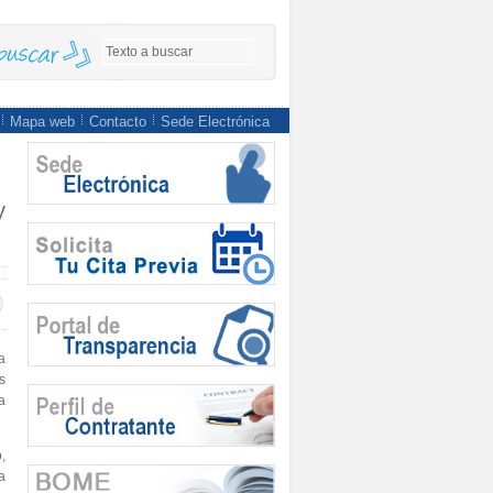
Mapa web
Contacto
Sede Electrónica
y
a
s
a
,
 a