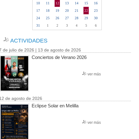
10
11
12
13
14
15
16
17
18
19
20
21
22
23
24
25
26
27
28
29
30
31
1
2
3
4
5
6
ACTIVIDADES
7 de julio de 2026 | 13 de agosto de 2026
Conciertos de Verano 2026
ver más
12 de agosto de 2026
Eclipse Solar en Melilla
ver más