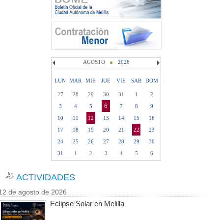
AGOSTO
2026
LUN
MAR
MIE
JUE
VIE
SAB
DOM
27
28
29
30
31
1
2
6
3
4
5
7
8
9
10
11
12
13
14
15
16
17
18
19
20
21
22
23
24
25
26
27
28
29
30
31
1
2
3
4
5
6
ACTIVIDADES
12 de agosto de 2026
Eclipse Solar en Melilla