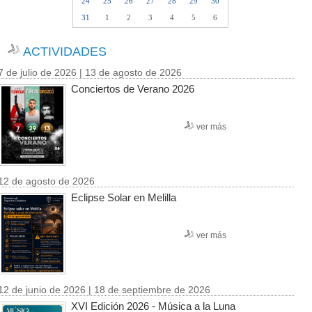
24
25
26
27
28
29
30
31
1
2
3
4
5
6
ACTIVIDADES
7 de julio de 2026 | 13 de agosto de 2026
Conciertos de Verano 2026
ver más
12 de agosto de 2026
Eclipse Solar en Melilla
ver más
12 de junio de 2026 | 18 de septiembre de 2026
XVI Edición 2026 - Música a la Luna