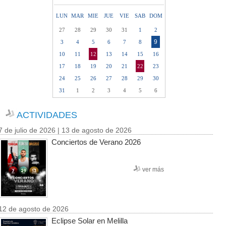
LUN
MAR
MIE
JUE
VIE
SAB
DOM
27
28
29
30
31
1
2
9
3
4
5
6
7
8
10
11
12
13
14
15
16
17
18
19
20
21
22
23
24
25
26
27
28
29
30
31
1
2
3
4
5
6
ACTIVIDADES
7 de julio de 2026 | 13 de agosto de 2026
Conciertos de Verano 2026
ver más
12 de agosto de 2026
Eclipse Solar en Melilla