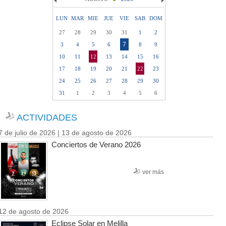
LUN
MAR
MIE
JUE
VIE
SAB
DOM
27
28
29
30
31
1
2
7
3
4
5
6
8
9
10
11
12
13
14
15
16
17
18
19
20
21
22
23
24
25
26
27
28
29
30
31
1
2
3
4
5
6
ACTIVIDADES
7 de julio de 2026 | 13 de agosto de 2026
Conciertos de Verano 2026
ver más
12 de agosto de 2026
Eclipse Solar en Melilla