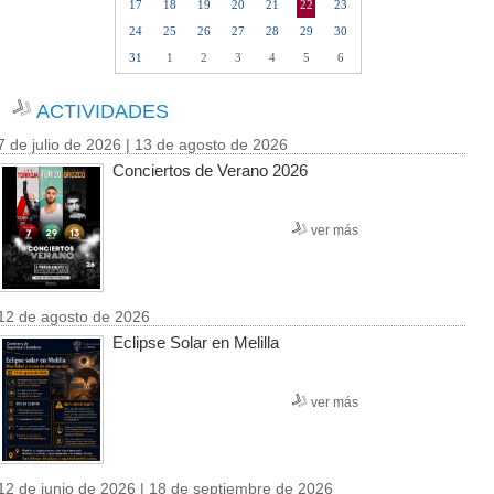
17
18
19
20
21
22
23
24
25
26
27
28
29
30
31
1
2
3
4
5
6
ACTIVIDADES
7 de julio de 2026 | 13 de agosto de 2026
Conciertos de Verano 2026
ver más
12 de agosto de 2026
Eclipse Solar en Melilla
ver más
12 de junio de 2026 | 18 de septiembre de 2026