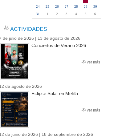
24
25
26
27
28
29
30
31
1
2
3
4
5
6
ACTIVIDADES
7 de julio de 2026 | 13 de agosto de 2026
Conciertos de Verano 2026
ver más
12 de agosto de 2026
Eclipse Solar en Melilla
ver más
12 de junio de 2026 | 18 de septiembre de 2026