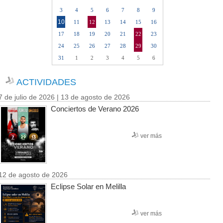
3
4
5
6
7
8
9
10
11
12
13
14
15
16
17
18
19
20
21
22
23
24
25
26
27
28
29
30
31
1
2
3
4
5
6
ACTIVIDADES
7 de julio de 2026 | 13 de agosto de 2026
Conciertos de Verano 2026
ver más
12 de agosto de 2026
Eclipse Solar en Melilla
ver más