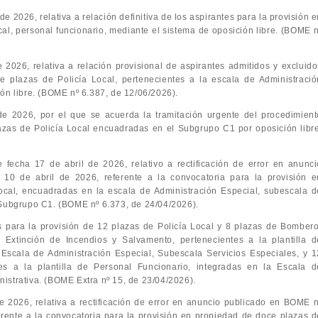
e 2026, relativa a relación definitiva de los aspirantes para la provisión 
al, personal funcionario, mediante el sistema de oposición libre. (BOME n
 2026, relativa a relación provisional de aspirantes admitidos y excluido
e plazas de Policía Local, pertenecientes a la escala de Administració
ión libre. (BOME nº 6.387, de 12/06/2026).
de 2026, por el que se acuerda la tramitación urgente del procedimient
lazas de Policía Local encuadradas en el Subgrupo C1 por oposición libre
fecha 17 de abril de 2026, relativo a rectificación de error en anunci
0 de abril de 2026, referente a la convocatoria para la provisión e
ocal, encuadradas en la escala de Administración Especial, subescala d
 Subgrupo C1. (BOME nº 6.373, de 24/04/2026).
as para la provisión de 12 plazas de Policía Local y 8 plazas de Bombero
 Extinción de Incendios y Salvamento, pertenecientes a la plantilla d
 Escala de Administración Especial, Subescala Servicios Especiales, y 1
tes a la plantilla de Personal Funcionario, integradas en la Escala d
istrativa. (BOME Extra nº 15, de 23/04/2026).
e 2026, relativa a rectificación de error en anuncio publicado en BOME n
erente a la convocatoria para la provisión en propiedad de doce plazas d