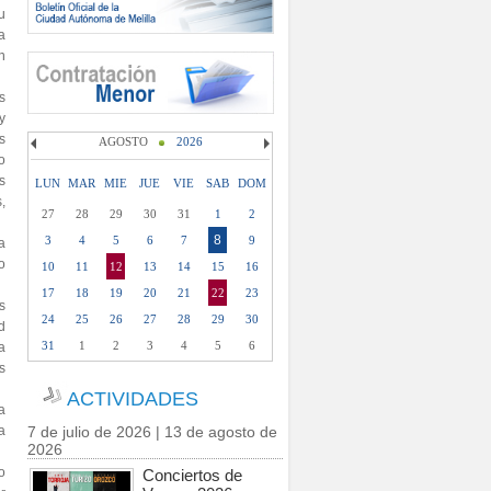
u
a
n
s
y
s
AGOSTO
2026
o
s
LUN
MAR
MIE
JUE
VIE
SAB
DOM
,
27
28
29
30
31
1
2
8
3
4
5
6
7
9
a
o
10
11
12
13
14
15
16
17
18
19
20
21
22
23
s
24
25
26
27
28
29
30
d
31
1
2
3
4
5
6
la
s
ACTIVIDADES
a
a
7 de julio de 2026 | 13 de agosto de
2026
o
Conciertos de