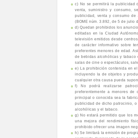
c) No se permitirá la publicidad
venta, suministro y consumo, se
publicidad, venta y consumo de a
(BOME núm. 3.892, de 5 de julio 
d) Quedan prohibidos los anuncios
editadas en la Ciudad Autónoma 
televisión emitidos desde centro
de carácter informativo sobre t
preferentes menores de edad. Asi
de bebidas alcohólicas y tabaco e
salas de cine o espectáculos, sal
e) La prohibición contenida en el
incluyendo la de objetos y prod
cualquier otra causa pueda supon
f) No podrá realizarse patroci
preferentemente a menores de di
principal o conocida sea la fabric
publicidad de dicho patrocinio, 
alcohólicas y el tabaco.
g) No estará permitido que los m
una mejora del rendimiento físi
prohibido ofrecer una imagen nega
h) Se limitará la emisión de prog