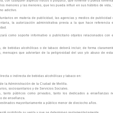
na, con cualquier aspecto físicos o psíquico, que fomente o pueda fomenta
los menores y las menores, que les pueda influir en sus hábitos de vida, 
no adictivo.
oluntarios en materia de publicidad, las agencias y medios de publicidad 
untaria, la autorización administrativa previa a la que hace referencia e
idad.
izará como soporte informativo o publicitario objetos relacionados con e
ta, de bebidas alcohólicas o de tabaco deberá incluir, de forma clarament
s, mensajes que adviertan de la peligrosidad del uso y/o abuso de esta
recta o indirecta de bebidas alcohólicas y tabaco en:
de la Administración de la Ciudad de Melilla.
arios, sociosanitarios y de Servicios Sociales.
, tanto públicos como privados, tanto los dedicados a enseñanzas n
ipo de enseñanza.
 destinados mayoritariamente a público menor de dieciocho años.
e esté prohibida su venta y que se determinen reglamentariamente.