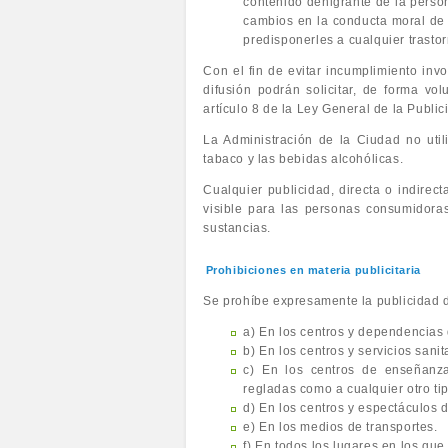
contenido denigrante de la perso
cambios en la conducta moral de 
predisponerles a cualquier trastor
Con el fin de evitar incumplimiento inv
difusión podrán solicitar, de forma vol
artículo 8 de la Ley General de la Public
La Administración de la Ciudad no util
tabaco y las bebidas alcohólicas.
Cualquier publicidad, directa o indirec
visible para las personas consumidora
sustancias.
Prohibiciones en materia publicitaria
Se prohíbe expresamente la publicidad di
a) En los centros y dependencias 
b) En los centros y servicios sanit
c) En los centros de enseñanza
regladas como a cualquier otro t
d) En los centros y espectáculos
e) En los medios de transportes.
f) En todos los lugares en los qu