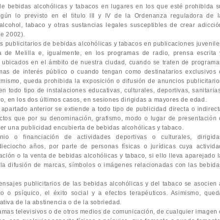
 de bebidas alcohólicas y tabacos en lugares en los que esté prohibida s
gún lo previsto en el titulo III y IV de la Ordenanza reguladora de l
lcohol, tabaco y otras sustancias legales susceptibles de crear adicció
de 2002).
 publicitarios de bebidas alcohólicas y tabacos en publicaciones juvenile
de Melilla e, igualmente, en los programas de radio, prensa escrita 
s ubicados en el ámbito de nuestra ciudad, cuando se traten de programa
emas de interés público o cuando tengan como destinatarios exclusivos 
mismo, queda prohibida la exposición o difusión de anuncios publicitario
n todo tipo de instalaciones educativas, culturales, deportivas, sanitarias
vo, en los dos últimos casos, en sesiones dirigidas a mayores de edad.
 apartado anterior se extiende a todo tipo de publicidad directa o indirect
uctos que por su denominación, grafismo, modo o lugar de presentación 
er una publicidad encubierta de bebidas alcohólicas y tabaco.
nio o financiación de actividades deportivas o culturales, dirigida
eciocho años, por parte de personas físicas o jurídicas cuya activida
ación o la venta de bebidas alcohólicas y tabaco, si ello lleva aparejado 
o la difusión de marcas, símbolos o imágenes relacionadas con las bebida
ensajes publicitarios de las bebidas alcohólicas y del tabaco se asocien 
co o psíquico, el éxito social y a efectos terapéuticos. Asimismo, qued
tiva de la abstinencia o de la sobriedad.
ramas televisivos o de otros medios de comunicación, de cualquier imagen 