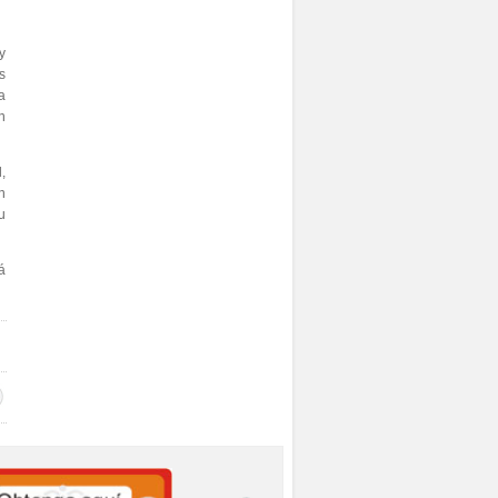
y
s
a
n
,
n
u
á