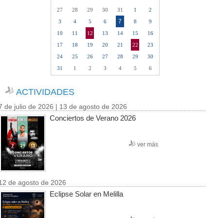
27
28
29
30
31
1
2
7
3
4
5
6
8
9
10
11
12
13
14
15
16
17
18
19
20
21
22
23
24
25
26
27
28
29
30
31
1
2
3
4
5
6
ACTIVIDADES
7 de julio de 2026 | 13 de agosto de 2026
Conciertos de Verano 2026
ver más
12 de agosto de 2026
Eclipse Solar en Melilla