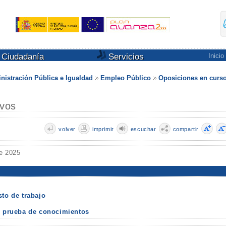
Ciudadanía
Servicios
Inicio
nistración Pública e Igualdad
Empleo Público
Oposiciones en curs
ivos
volver
imprimir
escuchar
compartir
e 2025
sto de trabajo
on prueba de conocimientos