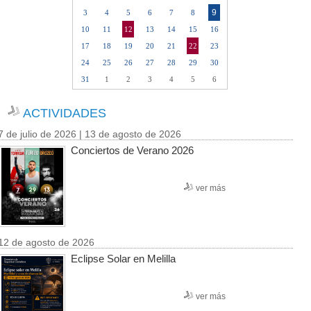
9
3
4
5
6
7
8
10
11
12
13
14
15
16
17
18
19
20
21
22
23
24
25
26
27
28
29
30
31
1
2
3
4
5
6
ACTIVIDADES
7 de julio de 2026 | 13 de agosto de 2026
Conciertos de Verano 2026
ver más
12 de agosto de 2026
Eclipse Solar en Melilla
ver más